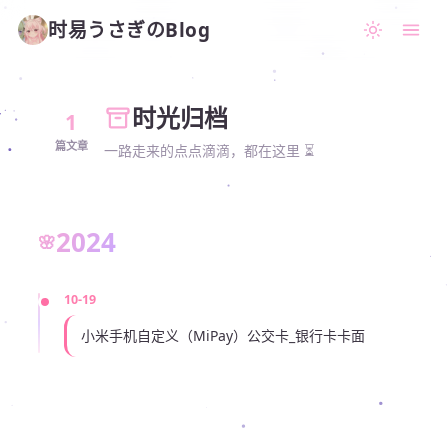
时易うさぎのBlog
时光归档
1
篇文章
一路走来的点点滴滴，都在这里 ⏳
2024
10-19
小米手机自定义（MiPay）公交卡_银行卡卡面