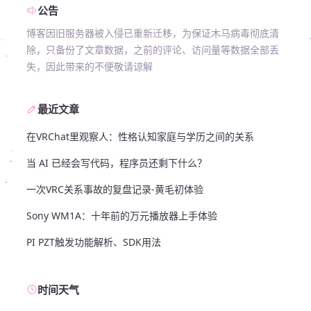
公告
博客因旧服务器被入侵已重新迁移，为保证木马病毒彻底清
除，只备份了文章数据，之前的评论、访问量等数据全部丢
失，因此带来的不便敬请谅解
最近文章
在VRChat里观察人：性格认知家庭与学历之间的关系
当 AI 已经会写代码，程序员还剩下什么？
一次VRC关系事故的复盘记录-黄毛初体验
Sony WM1A：十年前的万元播放器上手体验
PI PZT触发功能解析、SDK用法
时间天气