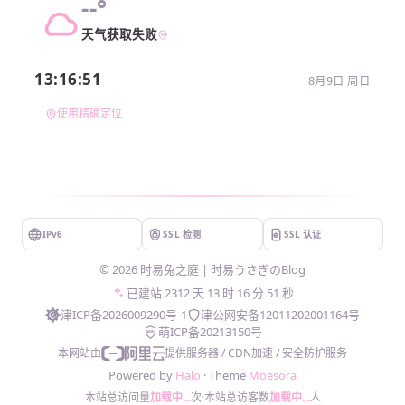
--°
天气获取失败
13:16:51
8月9日 周日
使用精确定位
IPv6
SSL 检测
SSL 认证
©
2026
时易兔之庭 | 时易うさぎのBlog
已建站
2312 天 13 时 16 分 51 秒
津ICP备2026009290号-1
津公网安备12011202001164号
萌ICP备20213150号
MOE
本网站由
提供服务器 / CDN加速 / 安全防护服务
Powered by
Halo
· Theme
Moesora
本站总访问量
加载中...
次
·
本站总访客数
加载中...
人