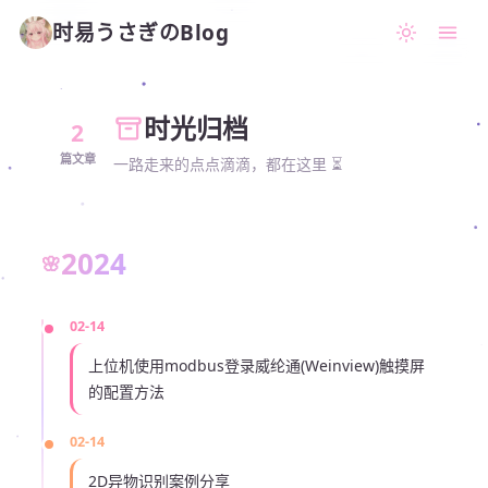
时易うさぎのBlog
时光归档
2
篇文章
一路走来的点点滴滴，都在这里 ⏳
2024
02-14
上位机使用modbus登录威纶通(Weinview)触摸屏
的配置方法
02-14
2D异物识别案例分享