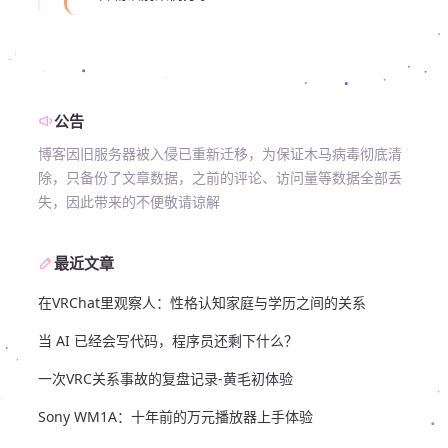
公告
博客因旧服务器被入侵已重新迁移，为保证木马病毒彻底清
除，只备份了文章数据，之前的评论、访问量等数据全部丢
失，因此带来的不便敬请谅解
最近文章
在VRChat里观察人：性格认知家庭与学历之间的关系
当 AI 已经会写代码，程序员还剩下什么？
一次VRC关系事故的复盘记录-黄毛初体验
Sony WM1A：十年前的万元播放器上手体验