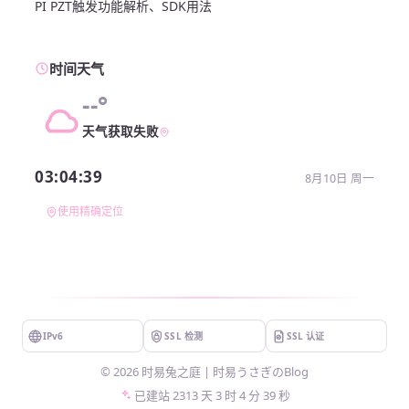
PI PZT触发功能解析、SDK用法
时间天气
--°
天气获取失败
03:04:40
8月10日 周一
使用精确定位
IPv6
SSL 检测
SSL 认证
©
2026
时易兔之庭 | 时易うさぎのBlog
已建站
2313 天 3 时 4 分 40 秒