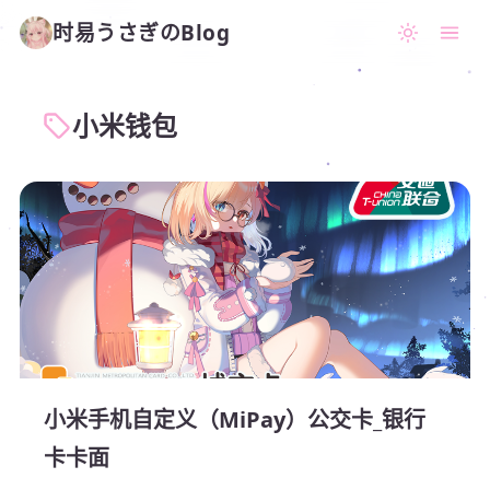
时易うさぎのBlog
小米钱包
小米手机自定义（MiPay）公交卡_银行
卡卡面