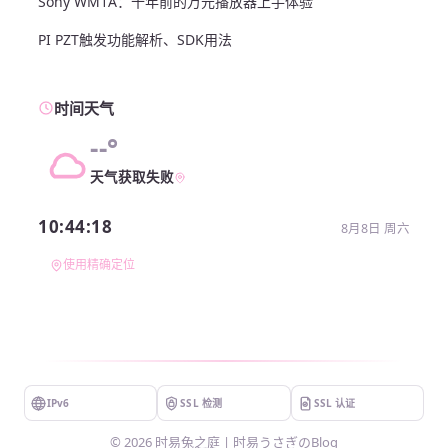
Sony WM1A：十年前的万元播放器上手体验
PI PZT触发功能解析、SDK用法
时间天气
--°
天气获取失败
10:44:18
8月8日 周六
使用精确定位
IPv6
SSL 检测
SSL 认证
©
2026
时易兔之庭 | 时易うさぎのBlog