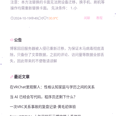
注意：本方法替换的卡面无法跨设备迁移，换手机、刷机等
操作均需重新替换卡面。 先决条件： 1.小
2024-10-19
49
0
1
30.9℃
闲聊
教程
公告
博客因旧服务器被入侵已重新迁移，为保证木马病毒彻底清
除，只备份了文章数据，之前的评论、访问量等数据全部丢
失，因此带来的不便敬请谅解
最近文章
在VRChat里观察人：性格认知家庭与学历之间的关系
当 AI 已经会写代码，程序员还剩下什么？
一次VRC关系事故的复盘记录-黄毛初体验