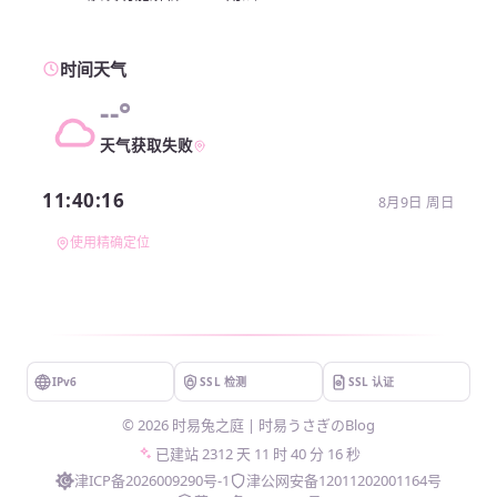
时间天气
--°
天气获取失败
11:40:16
8月9日 周日
使用精确定位
IPv6
SSL 检测
SSL 认证
©
2026
时易兔之庭 | 时易うさぎのBlog
已建站
2312 天 11 时 40 分 16 秒
津ICP备2026009290号-1
津公网安备12011202001164号