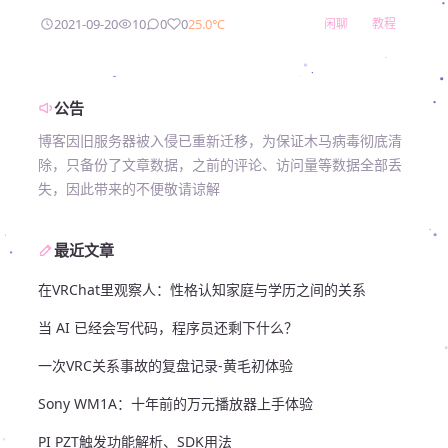
2021-09-20
10
0
0
25.0℃
闲聊
教程
公告
博客因旧服务器被入侵已重新迁移，为保证木马病毒彻底清
除，只备份了文章数据，之前的评论、访问量等数据全部丢
失，因此带来的不便敬请谅解
最近文章
在VRChat里观察人：性格认知家庭与学历之间的关系
当 AI 已经会写代码，程序员还剩下什么？
一次VRC关系事故的复盘记录-黄毛初体验
Sony WM1A：十年前的万元播放器上手体验
PI PZT触发功能解析、SDK用法