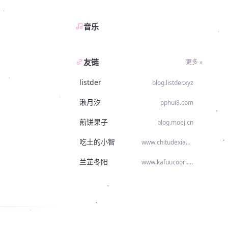
音乐
友链
更多 »
listder
blog.listder.xyz
湫月汐
pphui8.com
煎饼果子
blog.moej.cn
吃土的小智
www.chitudexiaozhi.com
兰芷冬阳
www.kafuucoori.top