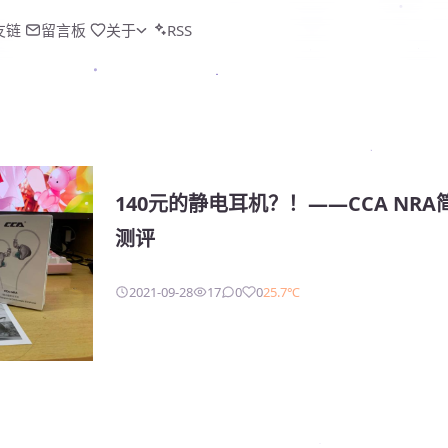
友链
留言板
关于
RSS
140元的静电耳机？！——CCA NR
测评
2021-09-28
17
0
0
25.7℃