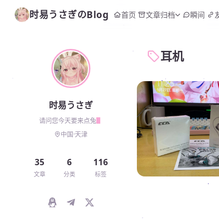
时易うさぎのBlog
首页
文章归档
瞬间
耳机
时易うさぎ
请问您今天要来点兔头吗
▋
中国·天津
35
6
116
文章
分类
标签