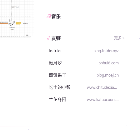
音乐
友链
更多 »
listder
blog.listder.xyz
湫月汐
pphui8.com
煎饼果子
blog.moej.cn
吃土的小智
www.chitudexiaozhi.com
兰芷冬阳
www.kafuucoori.top