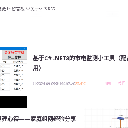
友链
留言板
关于
RSS
基于C# .NET8的市电监测小工具（配
用）
2024-09-09
14
0
0
25.4℃
闲聊
教程
e主机搭建心得——家庭组网经验分享