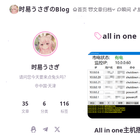
时易うさぎのBlog
首页
文章归档
瞬间
all in one
时易うさぎ
请问您今天要来点兔头吗？
中国·天津
35
6
116
文章
分类
标签
All in on