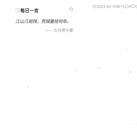
2023-02-10
15
0
每日一言
江山几局残，荒城重拾何年。
—— 古月照今塵